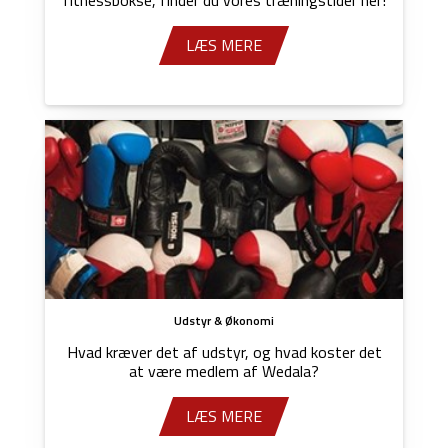
fitnessbokse, finder du vores træningstider her!
LÆS MERE
Udstyr & Økonomi
Hvad kræver det af udstyr, og hvad koster det
at være medlem af Wedala?
LÆS MERE