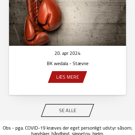
20. apr 2024
BK wedala - Stævne
LÆS MERE
SE ALLE
Obs - pga. COVID-19 kræves der eget personligt udstyr såsom;
handsker, håndbind, sjippetov, hjelm.