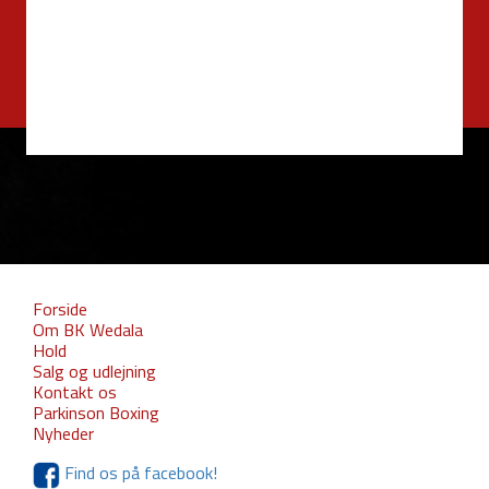
Forside
Om BK Wedala
Hold
Salg og udlejning
Kontakt os
Parkinson Boxing
Nyheder
Find os på facebook!